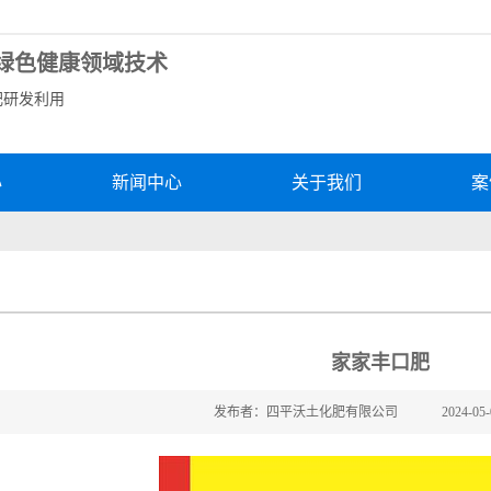
绿色健康领域技术
肥研发利用
心
新闻中心
关于我们
案
家家丰口肥
发布者：四平沃土化肥有限公司
2024-05-