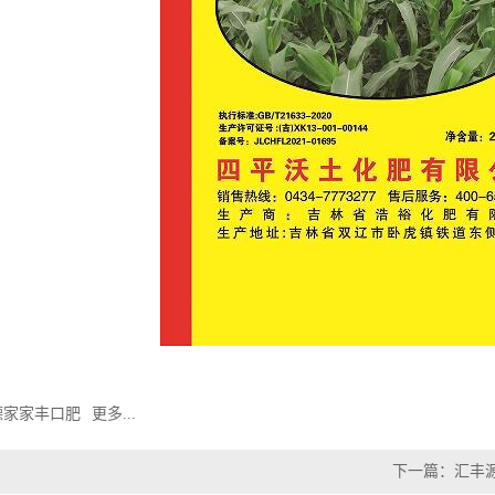
德家家丰口肥
更多...
下一篇：
汇丰