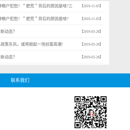
种粮户犯愁！＂肥荒＂背后的原因是啥?三
【2019-11-05】
种粮户犯愁！＂肥荒＂背后的原因是啥?
【2019-11-05】
啥新动态？
【2019-05-28】
政策东风，或将掀起一场创富高潮!
【2019-05-28】
啥新动态？
【2019-05-28】
联系我们