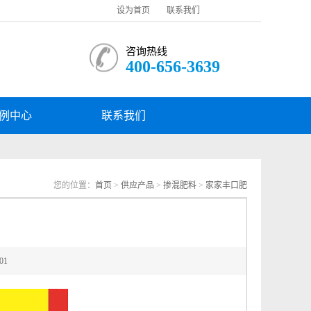
设为首页
联系我们
咨询热线
400-656-3639
例中心
联系我们
您的位置：
首页
>
供应产品
>
掺混肥料
>
家家丰口肥
01