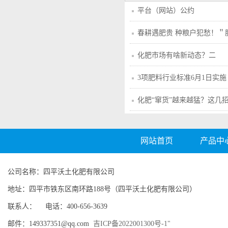
平台（网站）公约
春耕遇肥贵 种粮户犯愁！＂
化肥市场有啥新动态？二
3项肥料行业标准6月1日实施
化肥“窜货”越来越猛？这几
网站首页
产品中
公司名称：四平沃土化肥有限公司
地址：四平市铁东区南环路188号（四平沃土化肥有限公司）
联系人： 电话：400-656-3639
邮件：149337351@qq.com
吉ICP备2022001300号-1"