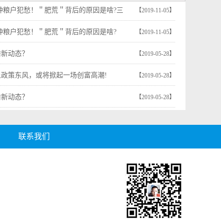
种粮户犯愁！＂肥荒＂背后的原因是啥?三
【2019-11-05】
种粮户犯愁！＂肥荒＂背后的原因是啥?
【2019-11-05】
啥新动态？
【2019-05-28】
政策东风，或将掀起一场创富高潮!
【2019-05-28】
啥新动态？
【2019-05-28】
联系我们