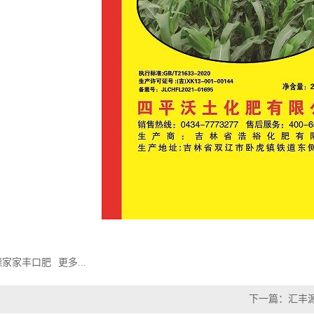
德家家丰口肥
更多...
下一篇：
汇丰