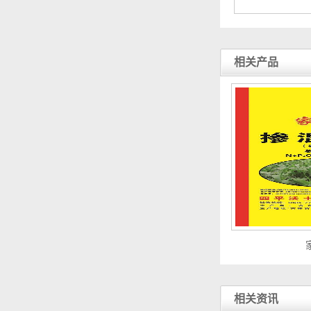
相关产品
相关资讯