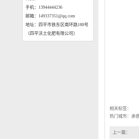
手机：13944444236
邮箱：149337351@qq.com
地址：四平市铁东区南环路188号
（四平沃土化肥有限公司）
相关标签：
热门城市：
承
上一篇：