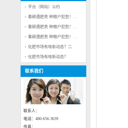
平台（网站）公约
春耕遇肥贵 种粮户犯愁！＂肥荒＂背后的原因是啥?三
春耕遇肥贵 种粮户犯愁！＂肥荒＂背后的原因是啥?二
春耕遇肥贵 种粮户犯愁！＂肥荒＂背后的原因是啥?
化肥市场有啥新动态？二
化肥市场有啥新动态？
联系我们
联系人：
电话：400-656-3639
传真：