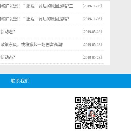
种粮户犯愁！＂肥荒＂背后的原因是啥?三
【2019-11-05】
种粮户犯愁！＂肥荒＂背后的原因是啥?
【2019-11-05】
啥新动态？
【2019-05-28】
政策东风，或将掀起一场创富高潮!
【2019-05-28】
啥新动态？
【2019-05-28】
联系我们