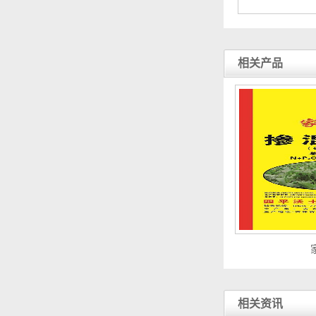
相关产品
相关资讯