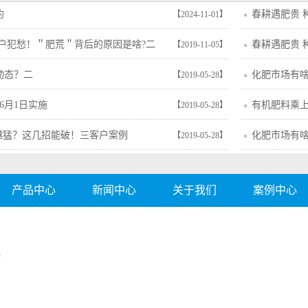
约
春耕遇肥贵 
【2024-11-01】
粮户犯愁！＂肥荒＂背后的原因是啥?二
春耕遇肥贵 
【2019-11-05】
动态？二
化肥市场有
【2019-05-28】
6月1日实施
有机肥料乘上
【2019-05-28】
来越猛？这几招能破！三客户案例
化肥市场有
【2019-05-28】
产品中心
新闻中心
关于我们
案例中心
）