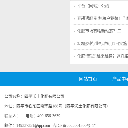
平台（网站）公约
春耕遇肥贵 种粮户犯愁！＂
化肥市场有啥新动态？二
3项肥料行业标准6月1日实施
化肥“窜货”越来越猛？这几
网站首页
产品中
公司名称：四平沃土化肥有限公司
地址：四平市铁东区南环路188号（四平沃土化肥有限公司）
联系人： 电话：400-656-3639
邮件：149337351@qq.com
吉ICP备2022001300号-1"