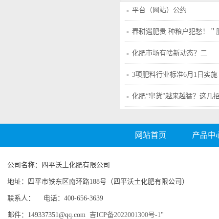
平台（网站）公约
春耕遇肥贵 种粮户犯愁！＂
化肥市场有啥新动态？二
3项肥料行业标准6月1日实施
化肥“窜货”越来越猛？这几
网站首页
产品中
公司名称：四平沃土化肥有限公司
地址：四平市铁东区南环路188号（四平沃土化肥有限公司）
联系人： 电话：400-656-3639
邮件：149337351@qq.com
吉ICP备2022001300号-1"